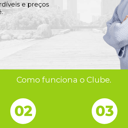
díveis e preços
.
Como funciona o Clube.
02
03