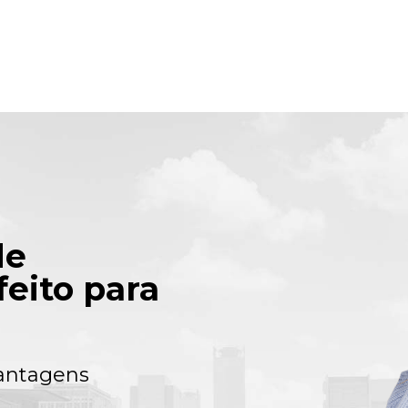
de
feito para
vantagens