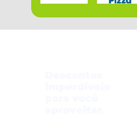
Descontos
imperdíveis
para você
aproveitar.