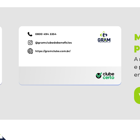
M
p
A 
e
en