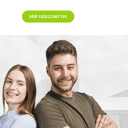
VER DESCONTOS