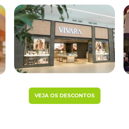
VEJA OS DESCONTOS